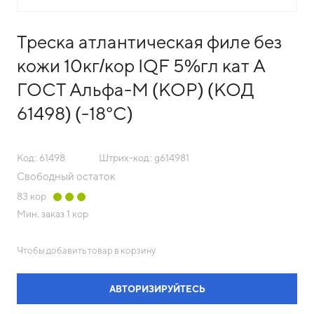
Треска атлантическая филе без
кожи 10кг/кор IQF 5%гл кат А
ГОСТ Альфа-М (КОР) (КОД
61498) (-18°С)
Код: 61498
Штрих-код: g614981
Свободный остаток
83
кор
Мин. заказ
1 кор
Чтобы добавить товар в корзину
АВТОРИЗИРУЙТЕСЬ