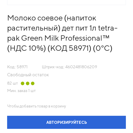
Молоко соевое (напиток
растительный) дет пит 1л tetra-
pak Green Milk Professional™
(НДС 10%) (КОД 58971) (0°С)
Код: 58971
Штрих-код: 4602481806209
Свободный остаток
82
шт
Мин. заказ
1 шт
Чтобы добавить товар в корзину
АВТОРИЗИРУЙТЕСЬ