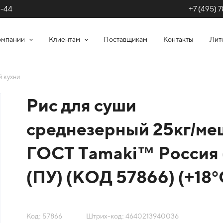
+7 (495) 7
1-44
омпании
Клиентам
Поставщикам
Контакты
Лит
й кухни
Рис для суши
среднезерный 25кг/ме
ГОСТ Tamaki™ Россия 
(ПУ) (КОД 57866) (+18°
Код: 57866
Штрих-код: 4640213940036