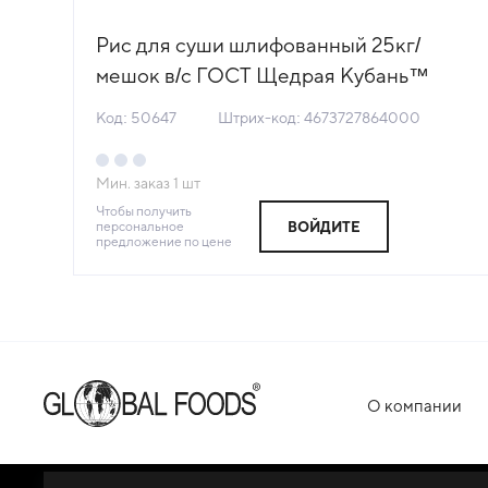
Рис для суши шлифованный 25кг/
мешок в/с ГОСТ Щедрая Кубань™
Banzai ИП Никулин Россия (КОД
Код: 50647
Штрих-код: 4673727864000
50647) (+18°С)
Мин. заказ
1
шт
Чтобы получить
персональное
ВОЙДИТЕ
предложение по цене
О компании