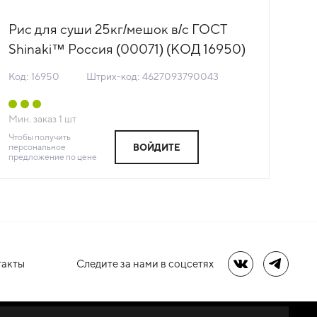
Рис для суши 25кг/мешок в/с ГОСТ
Shinaki™ Россия (00071) (КОД 16950)
(+18°С)
Код: 16950
Штрих-код: 4627093790043
Мин. заказ
1
шт
Чтобы получить
персональное
ВОЙДИТЕ
предложение по цене
такты
Следите за нами в соцсетях
Мы в ВК
Мы в Te