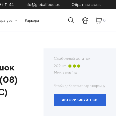
87-11-44
Обратная связь
info@globalfoods.ru
0
ература
Карьера
Свободный остаток
шок
209
шт
Мин. заказ
1 шт
(08)
Чтобы добавить товар в корзину
С)
АВТОРИЗИРУЙТЕСЬ