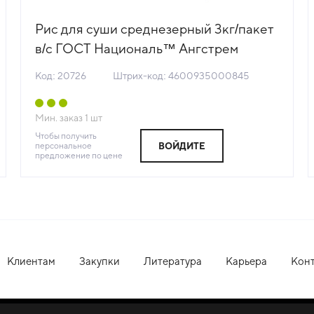
Рис для суши среднезерный 3кг/пакет
в/с ГОСТ Националь™ Ангстрем
Трейдинг Россия (КОД 20726)(+18°С)
Код: 20726
Штрих-код: 4600935000845
Мин. заказ
1
шт
Чтобы получить
персональное
ВОЙДИТЕ
предложение по цене
Клиентам
Закупки
Литература
Карьера
Кон