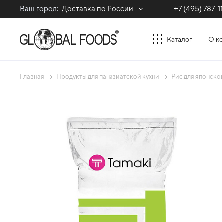
Ваш город:
Доставка по России
+7 (495) 787-1
Каталог
О к
Главная
Продукты для паназиатской кухни
Рис для японско