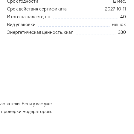
Срок годности
12 мес.
Срок действия сертификата
2027-10-11
Итого на паллете, шт
40
Вид упаковки
мешок
Энергетическая ценность, ккал
330
ователи. Если у вас уже
ле проверки модератором.