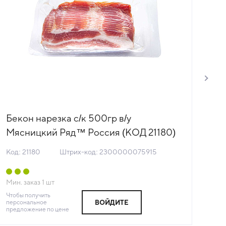
Бекон нарезка с/к 500гр в/у
Бе
Мясницкий Ряд™ Россия (КОД 21180)
Ве
(-18°С)
(К
Код: 21180
Штрих-код: 2300000075915
Код:
Мин. заказ
1
шт
Мин
Чтобы получить
Чтоб
персональное
пер
ВОЙДИТЕ
предложение по цене
пре