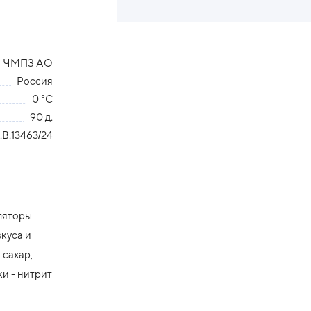
ЧМПЗ АО
Россия
0 °С
90 д.
В.13463/24
уляторы
куса и
 сахар,
и - нитрит