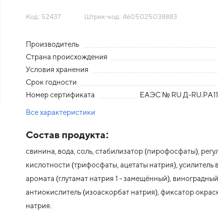
Код: 52437
Штрих-код: 4605025038883
Производитель
Страна происхождения
Условия хранения
Срок годности
Номер сертификата
ЕАЭС № RU Д-RU.РА11.
Все характеристики
Состав продукта:
свинина, вода, соль, стабилизатор (пирофосфаты), рег
кислотности (трифосфаты, ацетаты натрия), усилитель в
аромата (глутамат натрия 1 - замещённый), виноградный
антиокислитель (изоаскорбат натрия), фиксатор окраск
натрия.