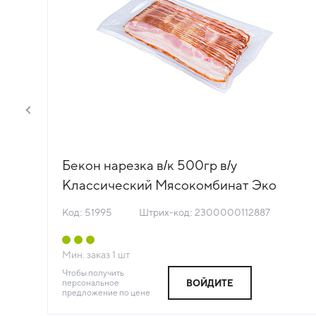
Бекон нарезка в/к 500гр в/у
ия
Классический Мясокомбинат Эко
Россия (КОД 51995) (-18°С)
Код: 51995
Штрих-код: 2300000112887
Мин. заказ
1
шт
Чтобы получить
персональное
ВОЙДИТЕ
предложение по цене