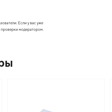
ователи. Если у вас уже
ле проверки модератором.
ары