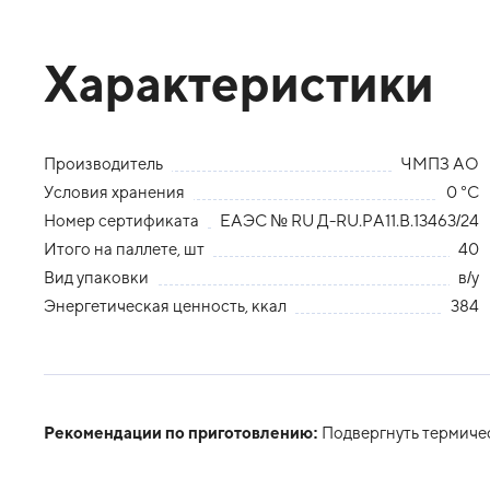
Характеристики
Производитель
ЧМПЗ АО
Условия хранения
0 °С
Номер сертификата
ЕАЭС № RU Д-RU.РА11.В.13463/24
Итого на паллете, шт
40
Вид упаковки
в/у
Энергетическая ценность, ккал
384
Рекомендации по приготовлению:
Подвергнуть термиче