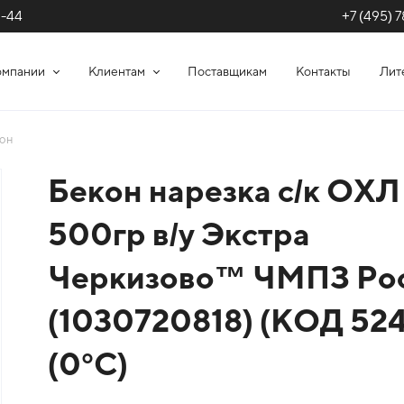
+7 (495) 7
1-44
омпании
Клиентам
Поставщикам
Контакты
Лит
он
Бекон нарезка с/к ОХЛ
500гр в/у Экстра
Черкизово™ ЧМПЗ Ро
(1030720818) (КОД 524
(0°С)