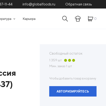
87-11-44
Обратная связь
info@globalfoods.ru
0
ература
Карьера
Свободный остаток
1 359
шт
Мин. заказ
1 шт
ссия
Чтобы добавить товар в корзину
37)
АВТОРИЗИРУЙТЕСЬ