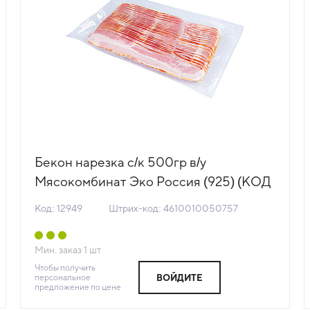
Бекон нарезка с/к 500гр в/у
Мясокомбинат Эко Россия (925) (КОД
12949) (-18°С)
Код: 12949
Штрих-код: 4610010050757
Мин. заказ
1
шт
Чтобы получить
персональное
ВОЙДИТЕ
предложение по цене