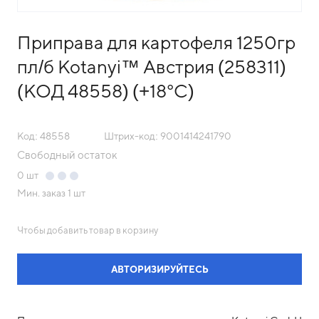
Приправа для картофеля 1250гр
пл/б Kotanyi™ Австрия (258311)
(КОД 48558) (+18°С)
Код: 48558
Штрих-код: 9001414241790
Свободный остаток
0
шт
Мин. заказ
1 шт
Чтобы добавить товар в корзину
АВТОРИЗИРУЙТЕСЬ