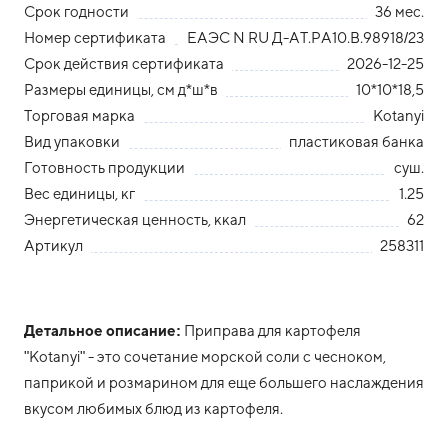
Срок годности
36 мес.
Номер сертификата
ЕАЭС N RU Д-АТ.РА10.В.98918/23
Срок действия сертификата
2026-12-25
Размеры единицы, см д*ш*в
10*10*18,5
Торговая марка
Kotanyi
Вид упаковки
пластиковая банка
Готовность продукции
суш.
Вес единицы, кг
1.25
Энергетическая ценность, ккал
62
Артикул
258311
Детальное описание:
Приправа для картофеля
"Kotanyi" - это сочетание морской соли с чесноком,
паприкой и розмарином для еще большего наслаждения
вкусом любимых блюд из картофеля.