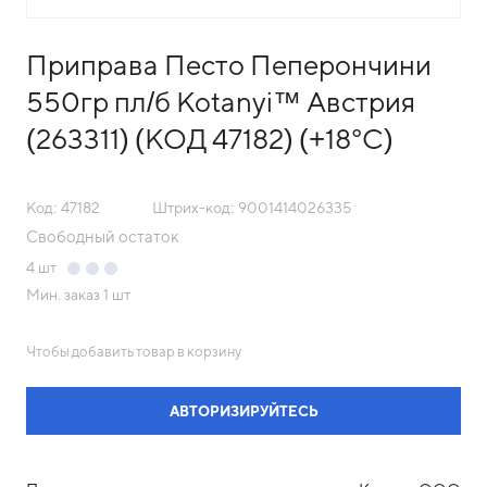
Приправа Песто Пеперончини
550гр пл/б Kotanyi™ Австрия
(263311) (КОД 47182) (+18°С)
Код: 47182
Штрих-код: 9001414026335
Свободный остаток
4
шт
Мин. заказ
1 шт
Чтобы добавить товар в корзину
АВТОРИЗИРУЙТЕСЬ