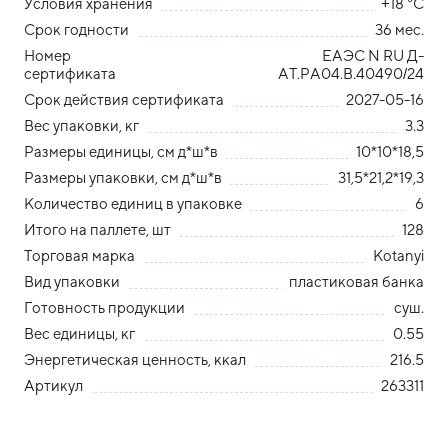
Условия хранения
+18 °С
Срок годности
36 мес.
Номер
ЕАЭС N RU Д-
сертификата
AT.РА04.В.40490/24
Срок действия сертификата
2027-05-16
Вес упаковки, кг
3.3
Размеры единицы, см д*ш*в
10*10*18,5
Размеры упаковки, см д*ш*в
31,5*21,2*19,3
Количество единиц в упаковке
6
Итого на паллете, шт
128
Торговая марка
Kotanyi
Вид упаковки
пластиковая банка
Готовность продукции
суш.
Вес единицы, кг
0.55
Энергетическая ценность, ккал
216.5
Артикул
263311