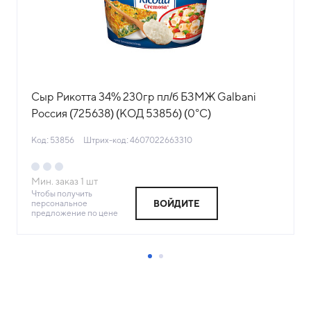
Сыр Рикотта 34% 230гр пл/б БЗМЖ Galbani
Россия (725638) (КОД 53856) (0°С)
Код: 53856
Штрих-код: 4607022663310
Мин. заказ
1
шт
Чтобы получить
персональное
ВОЙДИТЕ
предложение по цене