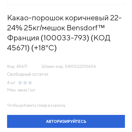
Какао-порошок коричневый 22-
24% 25кг/мешок Bensdorf™
Франция (100033-793) (КОД
45671) (+18°С)
Код: 45671
Штрих-код: 5410522210606
Свободный остаток
4
шт
Мин. заказ
1 шт
Чтобы добавить товар в корзину
АВТОРИЗИРУЙТЕСЬ