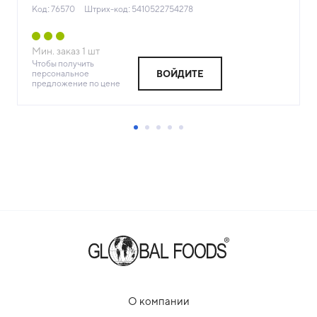
Код: 76570
Штрих-код: 5410522754278
Мин. заказ
1
шт
Чтобы получить
персональное
ВОЙДИТЕ
предложение по цене
О компании