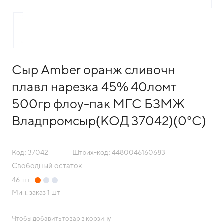
Сыр Amber оранж сливочн
плавл нарезка 45% 40ломт
500гр флоу-пак МГС БЗМЖ
Владпромсыр(КОД 37042)(0°С)
Код: 37042
Штрих-код: 4480046160683
Свободный остаток
46
шт
Мин. заказ
1 шт
Чтобы добавить товар в корзину