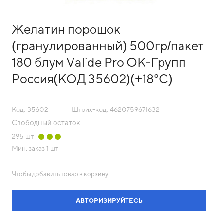
Желатин порошок
(гранулированный) 500гр/пакет
180 блум Val`de Pro ОК-Групп
Россия(КОД 35602)(+18°С)
Код: 35602
Штрих-код: 4620759671632
Свободный остаток
295
шт
Мин. заказ
1 шт
Чтобы добавить товар в корзину
АВТОРИЗИРУЙТЕСЬ