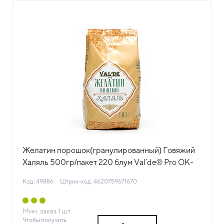
Желатин порошок(гранулированный) Говяжий
Халяль 500гр/пакет 220 блум Val`de® Pro ОК-
Групп (КОД 49886) (+18°С)
Код: 49886
Штрих-код: 4620759671670
Мин. заказ
1
шт
Чтобы получить