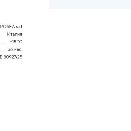
POSEA s.r.l
Италия
+18 °С
36 мес.
В.80927/25