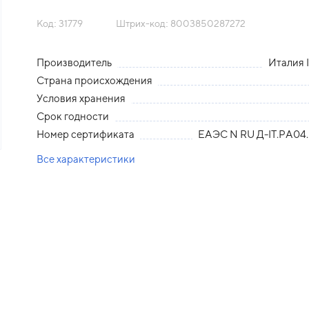
Код: 31779
Штрих-код: 8003850287272
Производитель
Италия I
Страна происхождения
Условия хранения
Срок годности
Номер сертификата
ЕАЭС N RU Д-IТ.РА04.
Все характеристики
едыдущий слайд