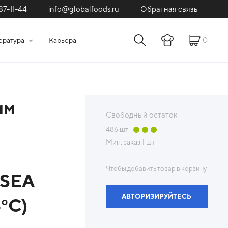
87-11-44
Обратная связь
info@globalfoods.ru
0
ература
Карьера
мм
Свободный остаток
486
шт
Мин. заказ
1 шт
Чтобы добавить товар в корзину
OSEA
АВТОРИЗИРУЙТЕСЬ
°С)