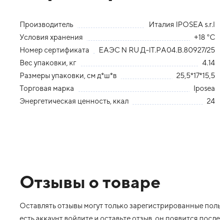
Производитель
Италия IPOSEA s.r.l
Условия хранения
+18 °С
Номер сертификата
ЕАЭС N RU Д-IТ.РА04.В.80927/25
Вес упаковки, кг
4.14
Размеры упаковки, см д*ш*в
25,5*17*15,5
Торговая марка
Iposea
Энергетическая ценность, ккал
24
Отзывы о товаре
Оставлять отзывы могут только зарегистрированные польз
есть аккаунт войдите и оставьте отзыв, он появится пос