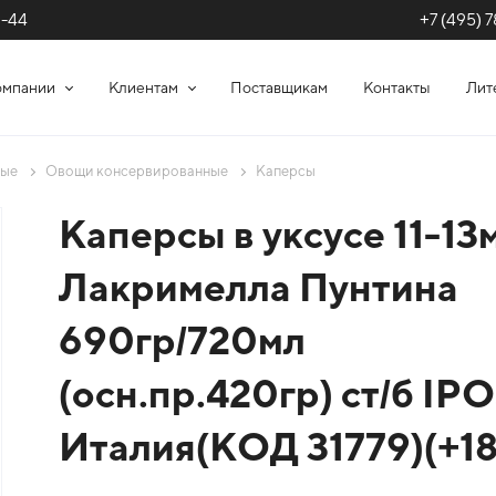
+7 (495) 7
1-44
омпании
Клиентам
Поставщикам
Контакты
Лит
ные
Овощи консервированные
Каперсы
Каперсы в уксусе 11-13
Лакримелла Пунтина
690гр/720мл
(осн.пр.420гр) ст/б IP
Италия(КОД 31779)(+18