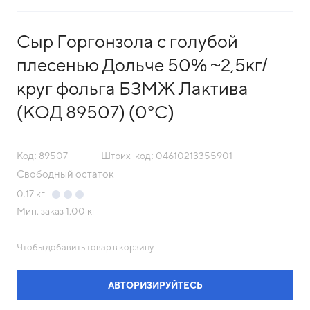
Сыр Горгонзола с голубой
плесенью Дольче 50% ~2,5кг/
круг фольга БЗМЖ Лактива
(КОД 89507) (0°С)
Код: 89507
Штрих-код: 04610213355901
Свободный остаток
0.17
кг
Мин. заказ
1.00 кг
Чтобы добавить товар в корзину
АВТОРИЗИРУЙТЕСЬ