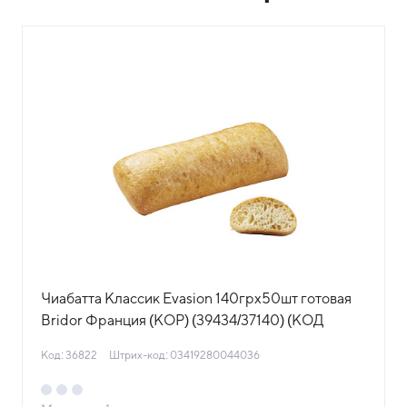
Чиабатта Классик Evasion 140грх50шт готовая
Bridor Франция (КОР) (39434/37140) (КОД
36822) (-18°С)
Код: 36822
Штрих-код: 03419280044036