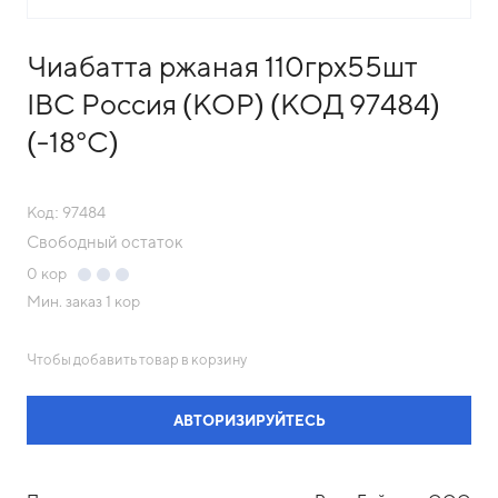
Чиабатта ржаная 110грх55шт
IBC Россия (КОР) (КОД 97484)
(-18°С)
Код: 97484
Свободный остаток
0
кор
Мин. заказ
1 кор
Чтобы добавить товар в корзину
АВТОРИЗИРУЙТЕСЬ