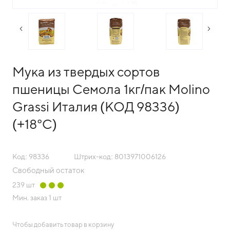
следующий слайд
преды
Мука из твердых сортов
пшеницы Семола 1кг/пак Molino
Grassi Италия (КОД 98336)
(+18°С)
Код: 98336
Штрих-код: 8013971006126
Свободный остаток
239
шт
Мин. заказ
1 шт
Чтобы добавить товар в корзину