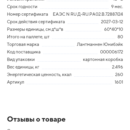
Срок годности
9 мес.
Номер сертификата
ЕАЭС N RU Д-RU.РА02.В.72887/24
Срок действия сертификата
2027-03-12
Размеры единицы, см д*ш*в
60*40*10
Итого на паллете, шт
80
Торговая марка
Лантманнен Юнибэйк
Код поставщика
000006172
Вид упаковки
картонная коробка
Вес единицы, кг
2.496
Энергетическая ценность, ккал
260
Артикул
1601
Отзывы о товаре