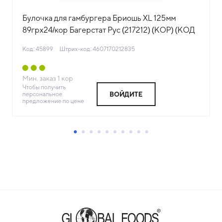
Булочка для гамбургера Бриошь XL 125мм
89грх24/кор Багерстат Рус (217212) (КОР) (КОД
45899) (-18°С)
Код: 45899
Штрих-код: 4607170212835
Мин. заказ
1
кор
Чтобы получить
персональное
ВОЙДИТЕ
предложение по цене