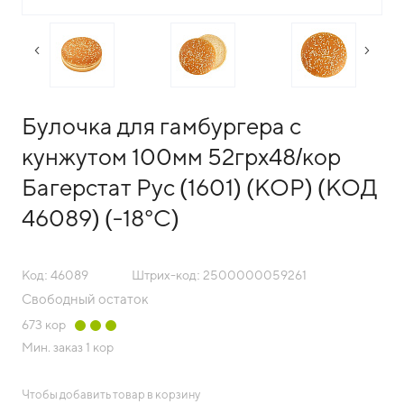
следующий слайд
преды
Булочка для гамбургера с
кунжутом 100мм 52грх48/кор
Багерстат Рус (1601) (КОР) (КОД
46089) (-18°С)
Код: 46089
Штрих-код: 2500000059261
Свободный остаток
673
кор
Мин. заказ
1 кор
Чтобы добавить товар в корзину