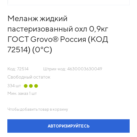
Меланж жидкий
пастеризованный охл 0,9кг
ГОСТ Grovo® Россия (КОД
72514) (0°С)
Код: 72514
Штрих-код: 4630003630049
Свободный остаток
334
шт
Мин. заказ
1 шт
Чтобы добавить товар в корзину
АВТОРИЗИРУЙТЕСЬ