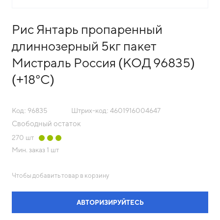
Рис Янтарь пропаренный
длиннозерный 5кг пакет
Мистраль Россия (КОД 96835)
(+18°С)
Код: 96835
Штрих-код: 4601916004647
Свободный остаток
270
шт
Мин. заказ
1 шт
Чтобы добавить товар в корзину
АВТОРИЗИРУЙТЕСЬ