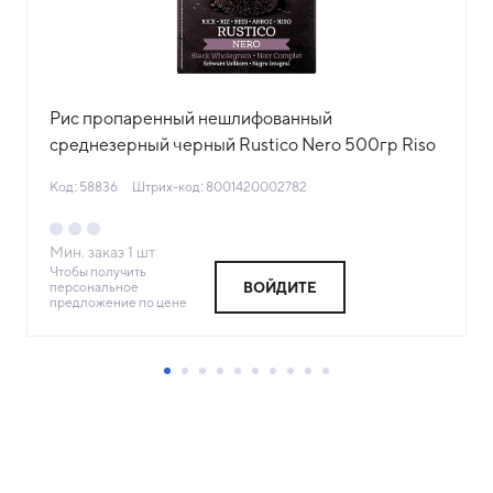
Рис пропаренный нешлифованный
среднезерный черный Rustico Nero 500гр Riso
Gallo Италия (КОД 58836) (+18°С)
Код: 58836
Штрих-код: 8001420002782
Мин. заказ
1
шт
Чтобы получить
персональное
ВОЙДИТЕ
предложение по цене