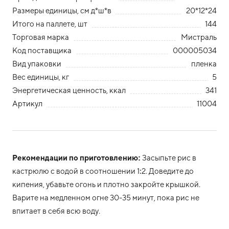
Размеры единицы, см д*ш*в
20*12*24
Итого на паллете, шт
144
Торговая марка
Мистраль
Код поставщика
000005034
Вид упаковки
пленка
Вес единицы, кг
5
Энергетическая ценность, ккал
341
Артикул
11004
Рекомендации по приготовлению:
Засыпьте рис в
кастрюлю с водой в соотношении 1:2. Доведите до
кипения, убавьте огонь и плотно закройте крышкой.
Варите на медленном огне 30-35 минут, пока рис не
впитает в себя всю воду.