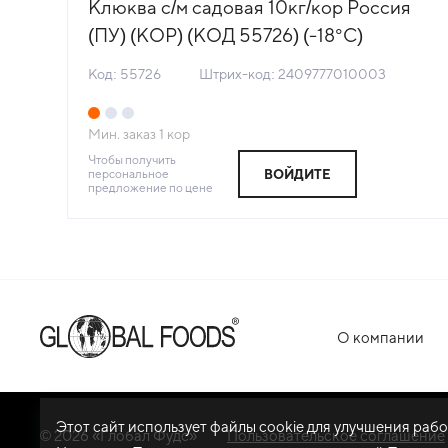
Клюква с/м садовая 10кг/кор Россия
(ПУ) (КОР) (КОД 55726) (-18°С)
Код: 55726
Штрих-код: 2409777010003
Мин. заказ
1
кор
Чтобы получить
персональное
ВОЙДИТЕ
предложение по цене
О компании
Этот сайт использует файлы cookie для улучшения раб
© 2026 «Глобал Фудс»
Пользовательское соглашение