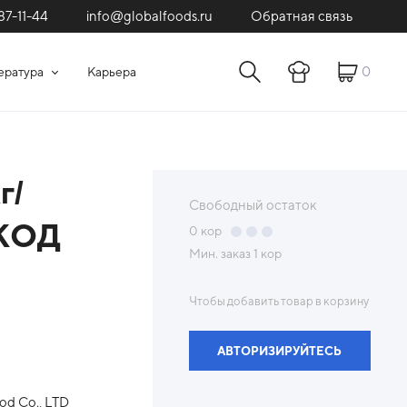
87-11-44
Обратная связь
info@globalfoods.ru
0
ература
Карьера
г/
Свободный остаток
(КОД
0
кор
Мин. заказ
1 кор
Чтобы добавить товар в корзину
АВТОРИЗИРУЙТЕСЬ
od Co., LTD