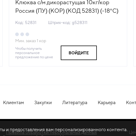
Клюква с/м дикорастущая 10кг/кор
Россия (ПУ) (КОР) (КОД 52831) (-18°С)
Код: 52831
Штрих-код: g528311
Мин. заказ
1
кор
Чтобы получить
персональное
ВОЙДИТЕ
предложение по цене
Клиентам
Закупки
Литература
Карьера
Кон
оты и предоставления вам персонализированного контента.
Правила обработки персональных данных
Це