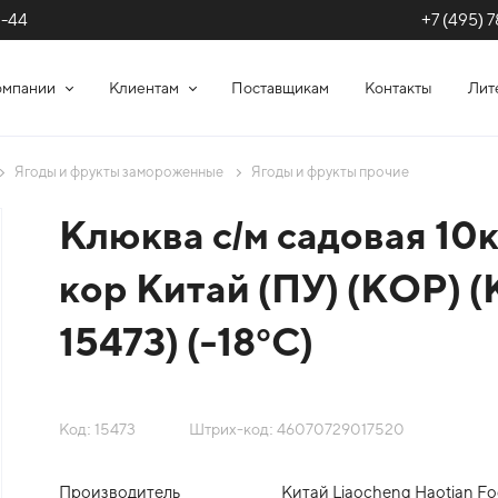
+7 (495) 7
1-44
омпании
Клиентам
Поставщикам
Контакты
Лит
Ягоды и фрукты замороженные
Ягоды и фрукты прочие
Клюква с/м садовая 10к
кор Китай (ПУ) (КОР) 
15473) (-18°С)
Код: 15473
Штрих-код: 46070729017520
Производитель
Китай Liaocheng Haotian Fo