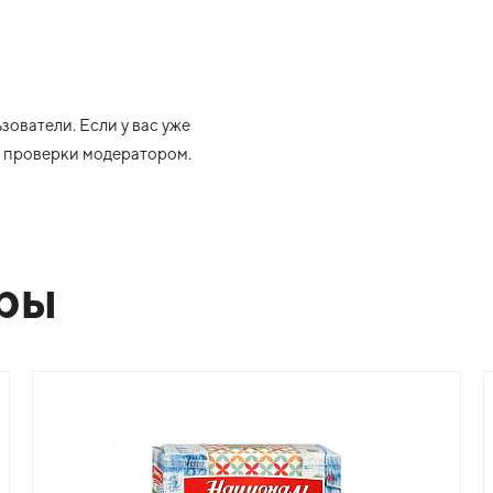
ователи. Если у вас уже
ле проверки модератором.
ары