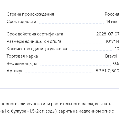
Страна происхождения
Россия
Срок годности
14 мес.
Срок действия сертификата
2028-07-07
Размеры единицы, см д*ш*в
10*7*14
Количество единиц в упаковке
10
Торговая марка
Bravolli
Вес единицы, кг
0.5
Артикул
БР 51-0,5/10
 немного сливочного или растительного масла, всыпать
1 с. булгура - 1.5-2 ст. воды), варить на медленном огне с