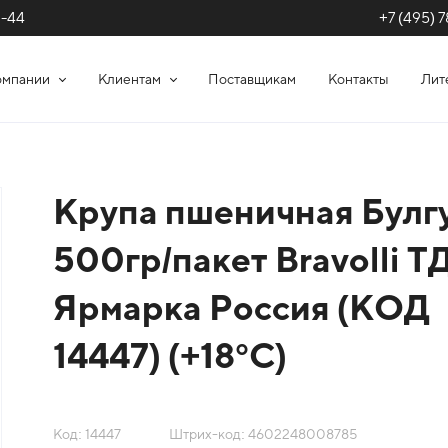
+7 (495) 7
1-44
омпании
Клиентам
Поставщикам
Контакты
Лит
Крупа пшеничная Булг
500гр/пакет Bravolli Т
Ярмарка Россия (КОД
14447) (+18°С)
Код: 14447
Штрих-код: 4602248008785