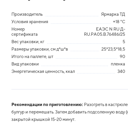
Производитель
Ярмарка ТД
Условия хранения
+18 °С
Номер
ЕАЭС N RU Д-
сертификата
RU.РА05.В.76486/25
Вес упаковки, кг
5
Размеры упаковки, см д*ш*в
25*23,5*18,5
Итого на паллете, шт
90
Вид упаковки
пленка
Энергетическая ценность, ккал
340
Рекомендации по приготовлению:
Разогреть в кастрюле
булгур и перемешать. Затем добавить подсоленную воду (на 
закрытой крышкой 15-20 минут.