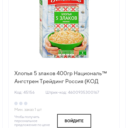
Хлопья 5 злаков 400гр Националь™
Ангстрем Трейдинг Россия (КОД
45156) (+18°С)
Код: 45156
Штрих-код: 4600935300167
Мин. заказ
1
шт
Чтобы получить
персональное
ВОЙДИТЕ
предложение по цене