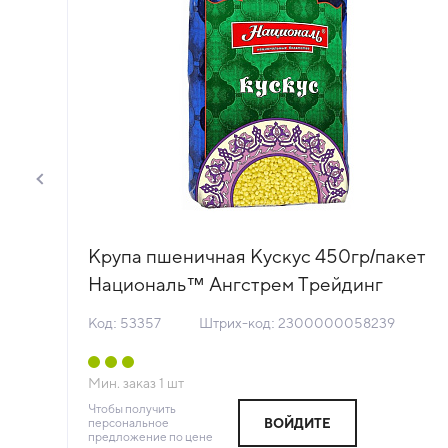
Крупа пшеничная Кускус 450гр/пакет
ь™
Националь™ Ангстрем Трейдинг
Россия (КОД 53357) (+18°С)
Код: 53357
Штрих-код: 2300000058239
Мин. заказ
1
шт
Чтобы получить
персональное
ВОЙДИТЕ
предложение по цене