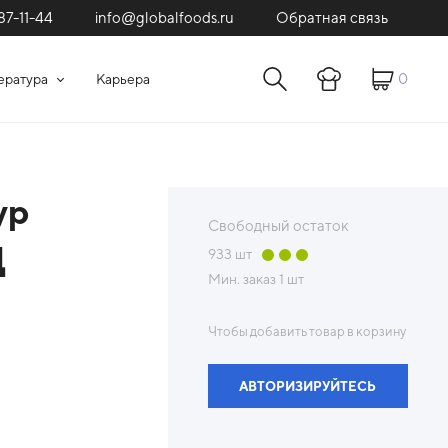
87-11-44
Обратная связь
info@globalfoods.ru
0
ература
Карьера
ур
Свободный остаток
Д
933
шт
Мин. заказ
1 шт
Чтобы добавить товар в корзину
АВТОРИЗИРУЙТЕСЬ