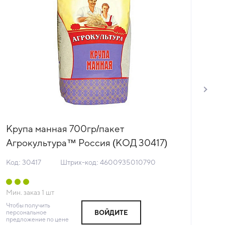
Крупа манная 700гр/пакет
Ри
Агрокультура™ Россия (КОД 30417)
Аг
(+18°С)
Ро
Код: 30417
Штрих-код: 4600935010790
Код
Мин. заказ
1
шт
Мин
Чтобы получить
Чтоб
персональное
пер
ВОЙДИТЕ
предложение по цене
пре