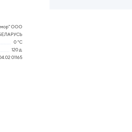
ремор" ООО
БЕЛАРУСЬ
0 °С
120 д.
04.02 01165