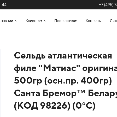
+7 (495) 7
1-44
омпании
Клиентам
Поставщикам
Контакты
Лит
Сельдь атлантическая
филе "Матиас" оригин
500гр (осн.пр. 400гр)
Санта Бремор™ Белар
(КОД 98226) (0°С)