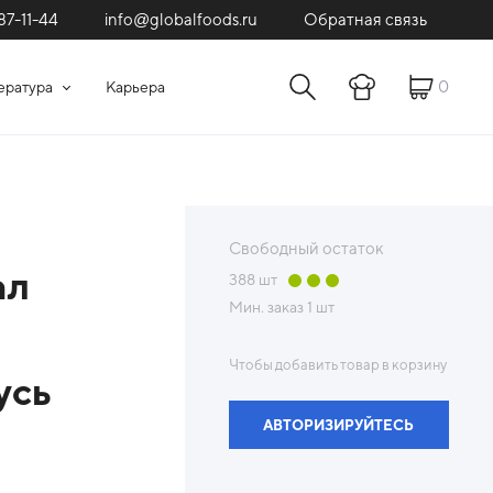
87-11-44
Обратная связь
info@globalfoods.ru
0
ература
Карьера
Свободный остаток
ал
388
шт
Мин. заказ
1 шт
Чтобы добавить товар в корзину
усь
АВТОРИЗИРУЙТЕСЬ