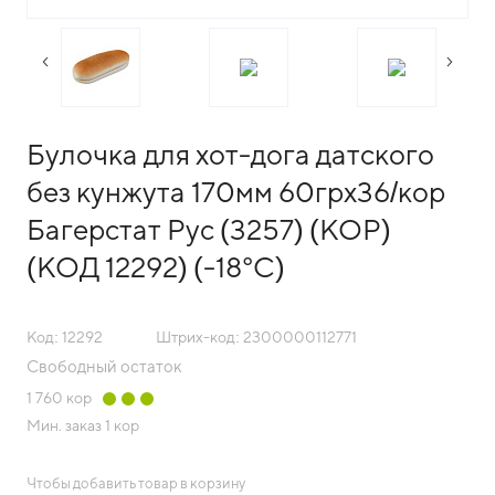
следующий слайд
преды
Булочка для хот-дога датского
без кунжута 170мм 60грх36/кор
Багерстат Рус (3257) (КОР)
(КОД 12292) (-18°С)
Код: 12292
Штрих-код: 2300000112771
Свободный остаток
1 760
кор
Мин. заказ
1 кор
Чтобы добавить товар в корзину