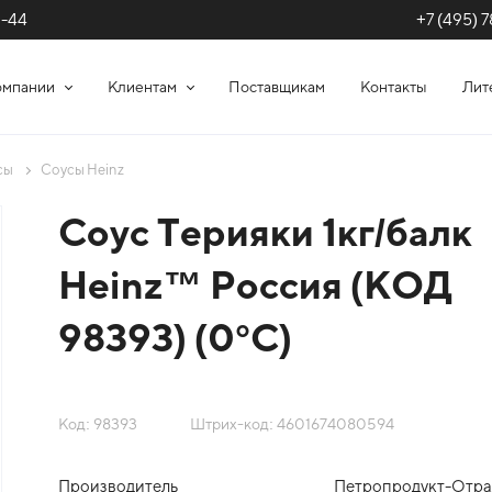
+7 (495) 7
1-44
омпании
Клиентам
Поставщикам
Контакты
Лит
сы
Соусы Heinz
Соус Терияки 1кг/балк
Heinz™ Россия (КОД
98393) (0°С)
Код: 98393
Штрих-код: 4601674080594
Производитель
Петропродукт-Отр