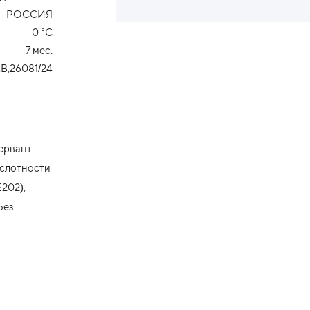
РОССИЯ
0 °С
7 мес.
В,26081/24
сервант
кислотности
Е202),
Без