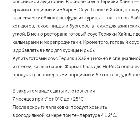
российской аудитории. В основе соуса Терияки Хайнц — 
яркими специями и имбирём. Соус Терияки Хайнц пользу
классических блюд фастфуда из курицы — наггетсов, байт
хот-догов, такос, пиццы и бургеров, а также для азиатск
уткой. В меню ресторана готовый соус Терияки Хайнц идеа
кальмарами и морепродуктами. Кроме того, готовый соус
и добавлять в кляр для курицы и рыбы.
Купить готовый соус Терияки Хайнц можно в специально
и отелей, кафе и баров. Формат балк для HoReCa обесп
продукта равномерными порциями и без потерь, удобное
В закрытом виде с даты изготовления
7 месяцев при t° от 0°С до +25°С
После вскрытия упаковки продукт хранить
в холодильной камере при температуре 4 ± 2°С.