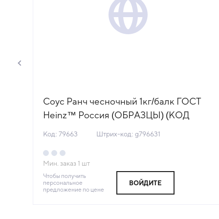
2%
Соус Ранч чесночный 1кг/балк ГОСТ
Heinz™ Россия (ОБРАЗЦЫ) (КОД
79663) (0°С)
Код: 79663
Штрих-код: g796631
Мин. заказ
1
шт
Чтобы получить
персональное
ВОЙДИТЕ
предложение по цене