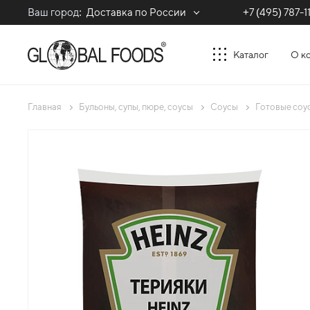
Ваш город:
Доставка по России
+7 (495) 787-1
Каталог
О к
Главная
Бульоны, супы, пюре, соусы
Соусы
Готовые соу