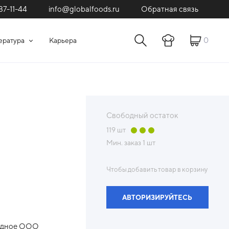
87-11-44
Обратная связь
info@globalfoods.ru
0
ература
Карьера
Свободный остаток
119
шт
Мин. заказ
1 шт
Чтобы добавить товар в корзину
АВТОРИЗИРУЙТЕСЬ
адное ООО