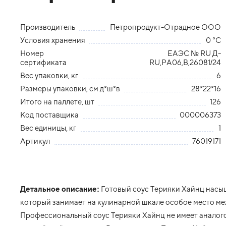
Производитель
Петропродукт-Отрадное ООО
Условия хранения
0 °С
Номер
ЕАЭС № RU Д-
сертификата
RU,РА06,В,26081/24
Вес упаковки, кг
6
Размеры упаковки, см д*ш*в
28*22*16
Итого на паллете, шт
126
Код поставщика
000006373
Вес единицы, кг
1
Артикул
76019171
Детальное описание:
Готовый соус Терияки Хайнц насыщ
который занимает на кулинарной шкале особое место ме
Профессиональный соус Терияки Хайнц не имеет аналогов