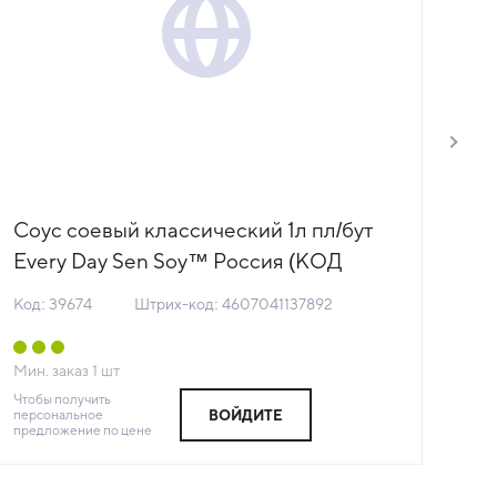
Соус соевый классический 1л пл/бут
Со
Every Day Sen Soy™ Россия (КОД
б 
39674) (+18°С)
(+
Код: 39674
Штрих-код: 4607041137892
Код
Мин. заказ
1
шт
Мин
Чтобы получить
Чтоб
персональное
пер
ВОЙДИТЕ
предложение по цене
пре