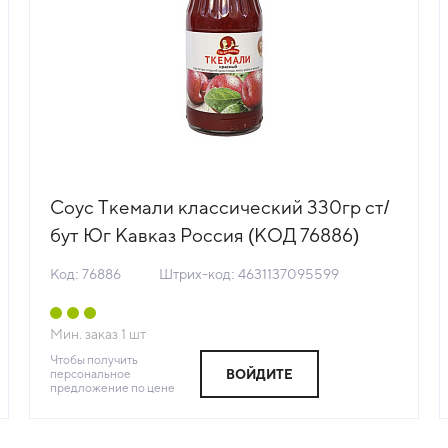
Соус Ткемали классический 330гр ст/
бут Юг Кавказ Россия (КОД 76886)
(+18°С)
Код: 76886
Штрих-код: 4631137095599
Мин. заказ
1
шт
Чтобы получить
персональное
ВОЙДИТЕ
предложение по цене