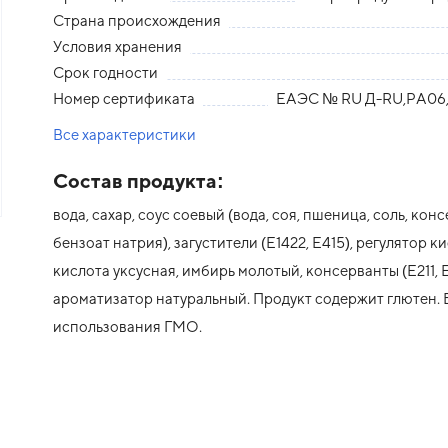
Страна происхождения
Условия хранения
Срок годности
Номер сертификата
ЕАЭС № RU Д-RU,РА06,
Все характеристики
Состав продукта:
вода, сахар, соус соевый (вода, соя, пшеница, соль, кон
бензоат натрия), загустители (Е1422, Е415), регулятор 
едыдущий слайд
кислота уксусная, имбирь молотый, консерванты (Е211, 
ароматизатор натуральный. Продукт содержит глютен. 
использования ГМО.