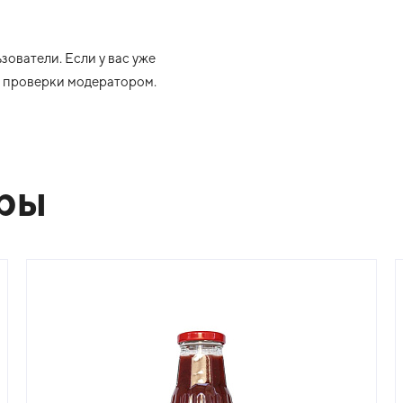
ователи. Если у вас уже
ле проверки модератором.
ары