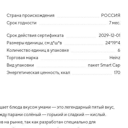
Страна происхождения
РОССИЯ
Срок годности
7 мес.
Срок действия сертификата
2029-12-01
Размеры единицы, см д*ш*в
24*19*4
Количество единиц в упаковке
6
Торговая марка
Heinz
Вид упаковки
пакет Smart Cap
Энергетическая ценность, ккал
170
ает блюда вкусом умами — это легендарный пятый вкус,
жду парами солёный — горький и сладкий — кислый.
 на рынке, так как разработан специально для