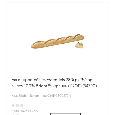
Багет простой Les Essentiels 280грх25/кор
выпеч 100% Bridor™ Франция (КОР) (34790)
(КОД 36816) (-18°С)
Код: 36816
Штрих-код: 03419280027916
Мин. заказ
1
кор