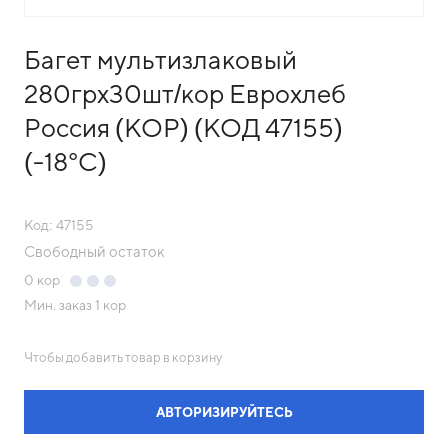
Багет мультизлаковый
280грх30шт/кор Еврохлеб
Россия (КОР) (КОД 47155)
(-18°С)
Код: 47155
Свободный остаток
0
кор
Мин. заказ
1 кор
Чтобы добавить товар в корзину
АВТОРИЗИРУЙТЕСЬ