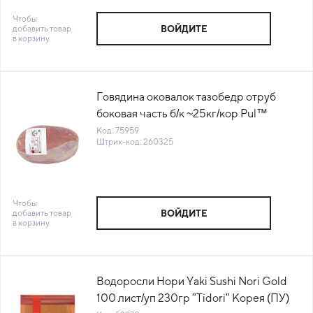
Чтобы
добавить товар
ВОЙДИТЕ
в корзину
Говядина оковалок тазобедр отруб
боковая часть б/к ~25кг/кор Pul™
Бразилия (ПУ) (КОР) (КОД 75959)
Код: 75959
Штрих-код: 260325
(-18°С)
Чтобы
добавить товар
ВОЙДИТЕ
в корзину
Водоросли Нори Yaki Sushi Nori Gold
100 лист/уп 230гр "Tidori" Корея (ПУ)