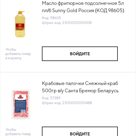
Масло фритюрное подсолнечное 5л
пл/б Sunny Gold Россия (КОД 98605)
(+18°С)
Код: 98605
Штрих-код: 2300000000108
Чтобы
добавить товар
ВОЙДИТЕ
в корзину
Крабовые палочки Снежный краб
500гр в/у Санта Бремор Беларусь
(КОД 57389) (-18°С)
Код: 57389
Штрих-код: 2300000030488
Чтобы
добавить товар
ВОЙДИТЕ