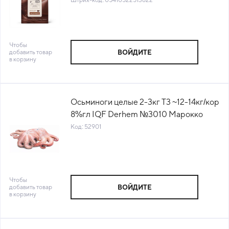
Чтобы
добавить товар
ВОЙДИТЕ
в корзину
Осьминоги целые 2-3кг Т3 ~12-14кг/кор
8%гл IQF Derhem №3010 Марокко
(КОР) (КОД 52901) (-18°С)
Код: 52901
Чтобы
добавить товар
ВОЙДИТЕ
в корзину