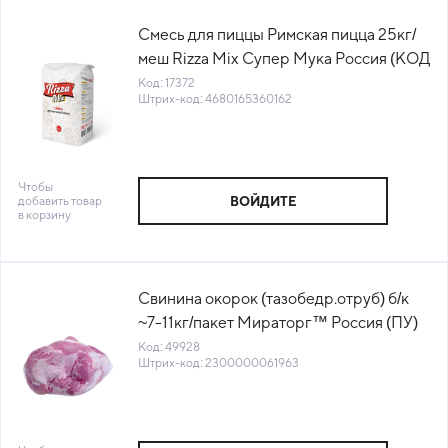
Смесь для пиццы Римская пицца 25кг/
меш Rizza Mix Супер Мука Россия (КОД
17372) (+18°С)
Код: 17372
Штрих-код: 4680165360162
Чтобы
добавить товар
ВОЙДИТЕ
в корзину
Свинина окорок (тазобедр.отруб) б/к
~7-11кг/пакет Мираторг™ Россия (ПУ)
(КОД 49928) (-18°С)
Код: 49928
Штрих-код: 2300000061963