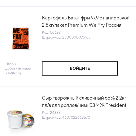
Картофель Батат фри 9х9 c панировкой
2,5кг/пакет Premium We Fry Россия
(BAT9) (КОД 56628) (-18°С)
Код: 56628
Штрих-код: 2300000075168
Чтобы
добавить товар
ВОЙДИТЕ
в корзину
Сыр творожный сливочный 65% 2,2кг
пл/в для роллов/чизк БЗМЖ President
Professional (КОД 24333) (0°С)
Код: 24333
Штрих-код: 4607022663570