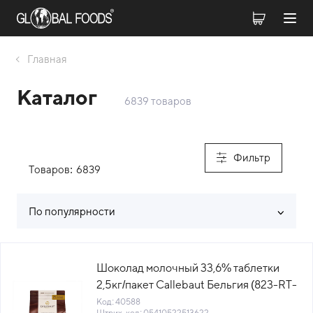
Главная
Каталог
6839 товаров
Фильтр
Товаров:
6839
По популярности
Список товаров каталога
Шоколад молочный 33,6% таблетки
2,5кг/пакет Callebaut Бельгия (823-RT-
U71) (КОД 40588) (+18°С)
Код: 40588
Штрих-код: 05410522513622