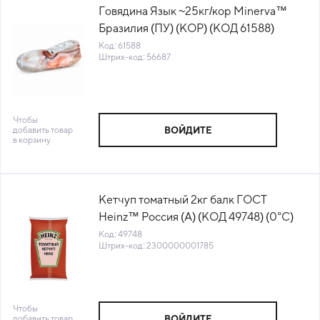
Говядина Язык ~25кг/кор Minerva™
Бразилия (ПУ) (КОР) (КОД 61588)
(-18°С)
Код: 61588
Штрих-код: 56687
Чтобы
добавить товар
ВОЙДИТЕ
в корзину
Кетчуп томатный 2кг балк ГОСТ
Heinz™ Россия (А) (КОД 49748) (0°С)
Код: 49748
Штрих-код: 2300000001785
Чтобы
добавить товар
ВОЙДИТЕ