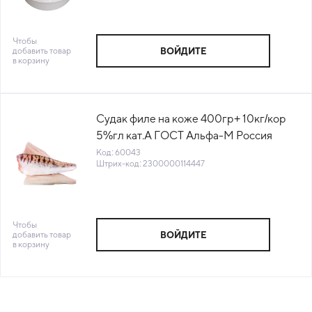
Чтобы
добавить товар
ВОЙДИТЕ
в корзину
Судак филе на коже 400гр+ 10кг/кор
5%гл кат.А ГОСТ Альфа-М Россия
(КОР) (КОД 60043) (-18°С)
Код: 60043
Штрих-код: 2300000114447
Чтобы
добавить товар
ВОЙДИТЕ
в корзину