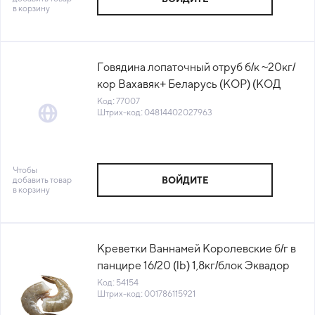
в корзину
Говядина лопаточный отруб б/к ~20кг/
кор Вахавяк+ Беларусь (КОР) (КОД
77007) (-18°С)
Код: 77007
Штрих-код: 04814402027963
Чтобы
добавить товар
ВОЙДИТЕ
в корзину
Креветки Ваннамей Королевские б/г в
панцире 16/20 (lb) 1,8кг/блок Эквадор
(ПУ) (КОД 54154) (-18°С)
Код: 54154
Штрих-код: 001786115921