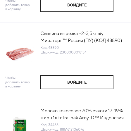
Чтобы
добавить товар
ВОЙДИТЕ
в корзину
Свинина вырезка ~2-3,5кг в/у
Мираторг™ Россия (ПУ) (КОД 48890)
(-18°С)
Код: 48890
Штрих-код: 2300000018134
Чтобы
добавить товар
ВОЙДИТЕ
в корзину
Молоко кокосовое 70% мякоти 17-19%
жирн 1л tetra-pak Aroy-D™ Индонезия
(КОД 34466) (+18°С)
Код: 34466
Штрих-код: 8851613106076