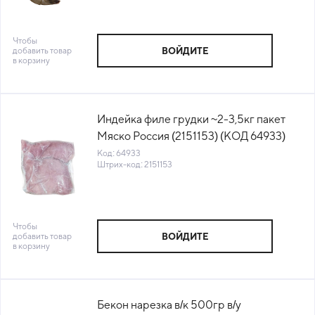
Чтобы
добавить товар
ВОЙДИТЕ
в корзину
Индейка филе грудки ~2-3,5кг пакет
Мяско Россия (2151153) (КОД 64933)
(-18°С)
Код: 64933
Штрих-код: 2151153
Чтобы
добавить товар
ВОЙДИТЕ
в корзину
Бекон нарезка в/к 500гр в/у