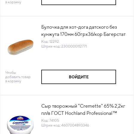
в корзину
Булочка для хот-дога датского без
кунжута 170мм 60грх36/кор Багерстат
Рус (3257) (КОР) (КОД 12292) (-18°С)
Код: 12292
Штрих-код: 2300000112771
Чтобы
добавить товар
ВОЙДИТЕ
в корзину
Сыр творожный "Сremette" 65% 2,2кг
пл/в ГОСТ Hochland Professional™
Россия (795015) (КОД 74105) (0°С)
Код: 74105
Штрих-код: 4607004893346