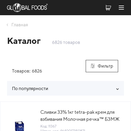
Главная
Каталог
6826 товаров
Фильтр
Товаров:
6826
По популярности
Список товаров каталога
Сливки 33% 1кг tetra-pak крем для
взбивания Молочная речка™ БЗМЖ
UHT Милком Россия (ПУ) (КОД 11367)
Код: 11367
Штрих-код: 4640017350871