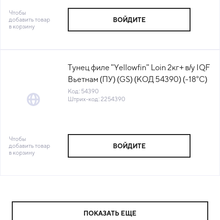
Чтобы
добавить товар
ВОЙДИТЕ
в корзину
Тунец филе "Yellowfin" Loin 2кг+ в/у IQF
Вьетнам (ПУ) (GS) (КОД 54390) (-18°С)
Код: 54390
Штрих-код: 2254390
Чтобы
добавить товар
ВОЙДИТЕ
в корзину
ПОКАЗАТЬ ЕЩЕ