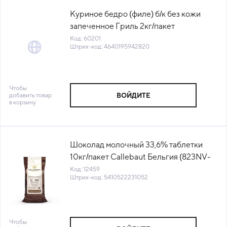
Куриное бедро (филе) б/к без кожи
запеченное Гриль 2кг/пакет
Серволюкс Посад Россия (КОД 60201)
Код: 60201
Штрих-код: 4640195942820
(-18°С)
Чтобы
добавить товар
ВОЙДИТЕ
в корзину
Шоколад молочный 33,6% таблетки
10кг/пакет Callebaut Бельгия (823NV-
595) (НМ) (КОД 12459)(+18°С)
Код: 12459
Штрих-код: 5410522231052
Чтобы