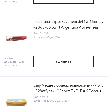
в корзину
Говядина вырезка зачищ 3/4 1,3-1,8кг в/у
~23кг/кор Swift Argentina Аргентина
(ПУ) (КОР) (КОД 60754) (-18°С)
Код: 60754
Штрих-код: g607541
Чтобы
добавить товар
ВОЙДИТЕ
в корзину
Сыр Чеддер оранж.плавл.ломтики 45%
1,328кг/упак 108ломт ПиР-ПАК Россия
(КОД 64923) (0°С)
Код: 64923
Штрих-код: 4630024916719