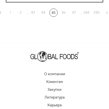
1
2
83
84
86
87
284
285
...
85
...
О компании
Клиентам
Закупки
Литература
Карьера