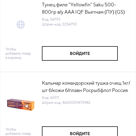
Тунец филе "Yellowfin" Saku 500-
800гр в/у AAA IQF Вьетнам (ПУ) (GS)
(КОД 54793) (-18°С)
Код: 54793
Штрих-код: 2254793
Чтобы
добавить товар
ВОЙДИТЕ
в корзину
Кальмар командорский тушка очищ 1кг/
шт б/кожи б/плавн Росрыбфлот Россия
(ПУ) (КОД 60171) (-18°С)
Код: 60171
Штрих-код: 4602009473982
Чтобы
добавить товар
ВОЙДИТЕ