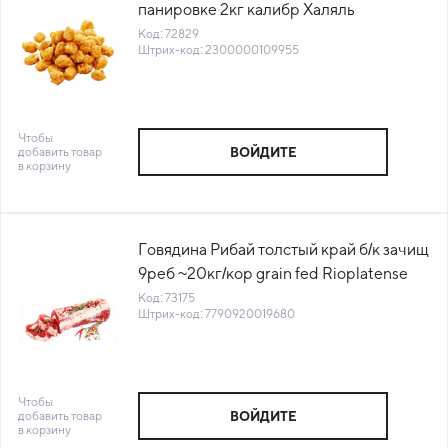
панировке 2кг калибр Халяль
Смолевичи Бройлер Беларусь (КОД
Код: 72829
Штрих-код: 2300000109955
72829) (-18°С)
Чтобы
добавить товар
ВОЙДИТЕ
в корзину
Говядина Рибай толстый край б/к зачищ
9реб ~20кг/кор grain fed Rioplatense
Аргентина(КОР)(КОД 73175)(-18°С)
Код: 73175
Штрих-код: 7790920019680
Чтобы
добавить товар
ВОЙДИТЕ
в корзину