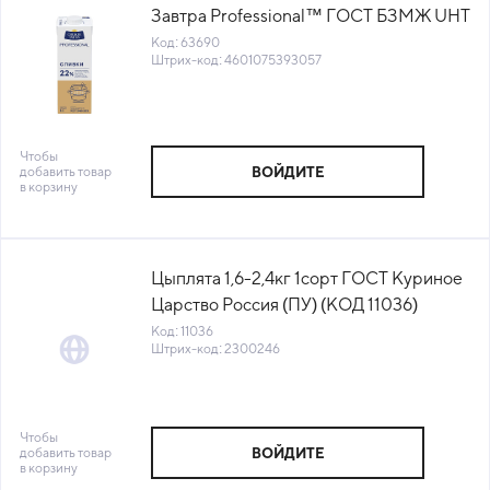
Завтра Professional™ ГОСТ БЗМЖ UHT
Несвижский ЗДП Беларусь(КОД
Код: 63690
Штрих-код: 4601075393057
63690) (0°С)
Чтобы
добавить товар
ВОЙДИТЕ
в корзину
Цыплята 1,6-2,4кг 1сорт ГОСТ Куриное
Царство Россия (ПУ) (КОД 11036)
(-18°С)
Код: 11036
Штрих-код: 2300246
Чтобы
добавить товар
ВОЙДИТЕ
в корзину