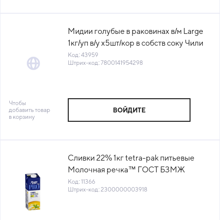
Мидии голубые в раковинах в/м Large
1кг/уп в/у х5шт/кор в собств соку Чили
(ПУ) (КОР) (КОД 43959) (-18°С)
Код: 43959
Штрих-код: 7800141954298
Чтобы
добавить товар
ВОЙДИТЕ
в корзину
Сливки 22% 1кг tetra-pak питьевые
Молочная речка™ ГОСТ БЗМЖ
стерилиз (ПУ) (КОД 11366) (0°С)
Код: 11366
Штрих-код: 2300000003918