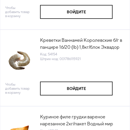
Чтобы
добавить товар
ВОЙДИТЕ
в корзину
Креветки Ваннамей Королевские б/г в
панцире 16/20 (lb) 1,8кг/блок Эквадор
(ПУ) (КОД 54154) (-18°С)
Код: 54154
Штрих-код: 001786115921
Чтобы
добавить товар
ВОЙДИТЕ
в корзину
Куриное филе грудки вареное
нарезанное 2кг/пакет Водный мир