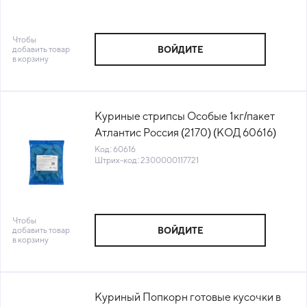
Чтобы
добавить товар
ВОЙДИТЕ
в корзину
Куриные стрипсы Особые 1кг/пакет
Атлантис Россия (2170) (КОД 60616)
(-18°С)
Код: 60616
Штрих-код: 2300000117721
Чтобы
добавить товар
ВОЙДИТЕ
в корзину
Куриный Попкорн готовые кусочки в